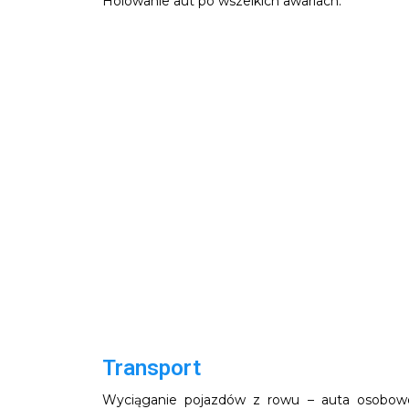
Holowanie aut po wszelkich awariach.
Transport
Wyciąganie pojazdów z rowu – auta osobowe