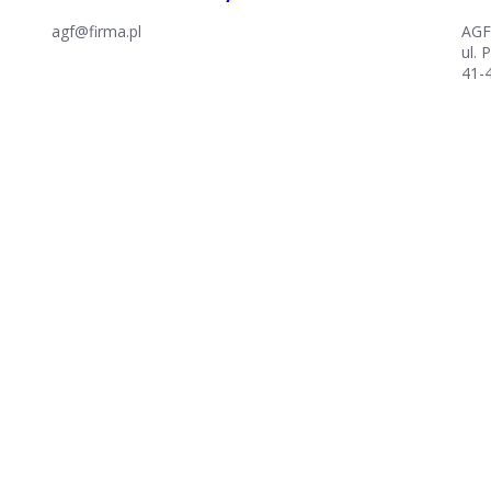
agf@firma.pl
AGF
ul. 
41-