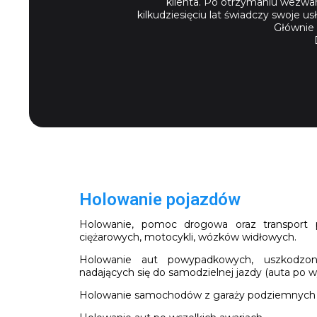
klienta. Po otrzymaniu wezwa
kilkudziesięciu lat świadczy swoje 
Głównie 
Holowanie pojazdów
Holowanie, pomoc drogowa oraz transport 
ciężarowych, motocykli, wózków widłowych.
Holowanie aut powypadkowych, uszkodzony
nadających się do samodzielnej jazdy (auta po wy
Holowanie samochodów z garaży podziemnych