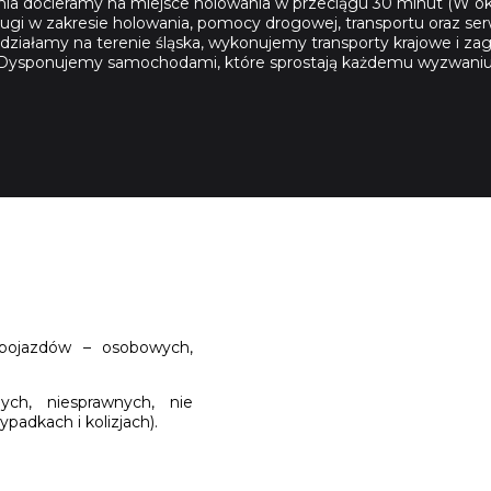
nia docieramy na miejsce holowania w przeciągu 30 minut (W ok
usługi w zakresie holowania, pomocy drogowej, transportu oraz 
działamy na terenie śląska, wykonujemy transporty krajowe i zag
Dysponujemy samochodami, które sprostają każdemu wyzwaniu
pojazdów – osobowych,
ch, niesprawnych, nie
padkach i kolizjach).