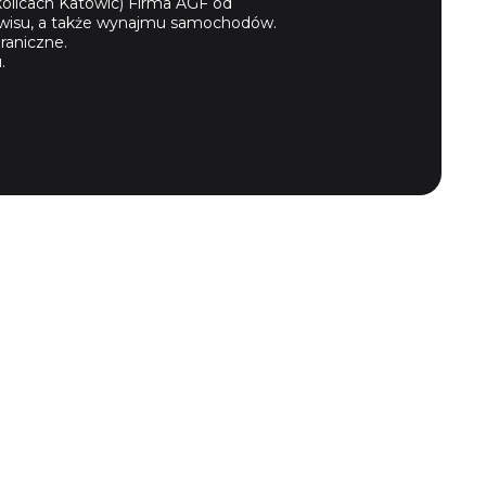
olicach Katowic) Firma AGF od
serwisu, a także wynajmu samochodów.
raniczne.
.