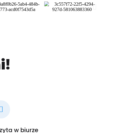
i!
zyta w biurze