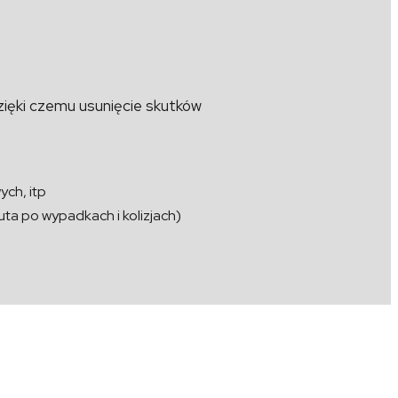
dzięki czemu usunięcie skutków
ch, itp
ta po wypadkach i kolizjach)